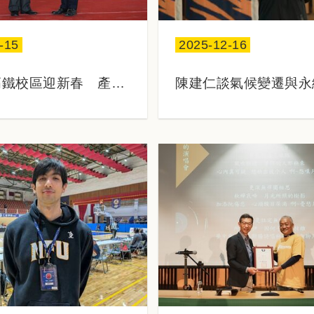
-15
2025-12-16
日期：
高鐵校區迎新春 產學
陳建仁談氣候變遷與永
航訓中心即將啟用
性 肯定虎科大實踐大
責任