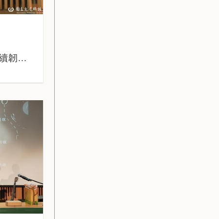
續韌
學社會