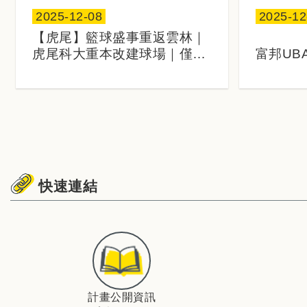
2025-12-08
2025-12
日期：
日期：
【虎尾】籃球盛事重返雲林｜
虎尾科大重本改建球場｜僅盼
富邦UB
建立虎軍主場｜帶動周遭觀賽
母校加油
風氣
現亮眼
快速連結
計畫公開資訊