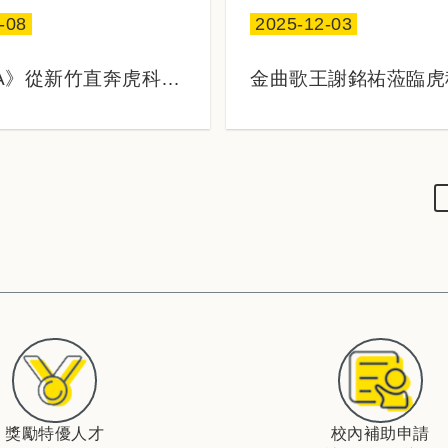
-08
2025-12-03
日期：
A》從新竹直奔虎科為
金曲歌王謝銘祐蒞臨虎
 馬克斯點名三學弟表
爾摩沙講座 分享創作
獎勵特優人才
校內補助申請