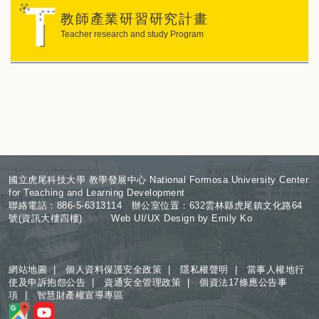
教師產業研習研究計畫
Teacher research and study Program
:
國立虎尾科技大學 教學發展中心 National Formosa University Center
for Teaching and Learning Development
聯絡電話：886-5-6313114 辦公室位置：632雲林縣虎尾鎮文化路64
號(資訊大樓四樓) Web UI/UX Design by Emily Ko
網站地圖
|
個人資料保護安全政策
|
隱私權聲明
|
當事人權地行
使及申訴抱怨公告
|
資通安全管理政策
|
個資法17條應公告事
項
|
智慧財產權宣導專區