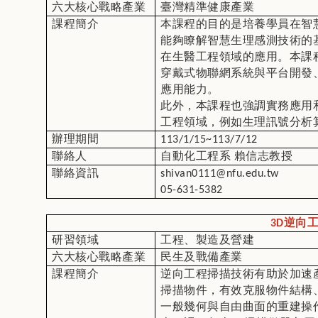
六大核心戰略產業
臺灣精準健康產業
課程簡介
本課程的目的是培養學員在智
能夠瞭解智慧生理感測技術的
在生醫工程領域的應用。本課
穿戴式物聯網系統與平台開發
應用能力。
此外，本課程也強調實務應用
工程領域，例如生理訊號分析
辦理期間
113/1/15~113/7/12
聯絡人
自動化工程系
賴信志教授
聯絡資訊
shivan0111@nfu.edu.tw
05-631-5382
3D逆向
研習領域
工程、製造及營建
六大核心戰略產業
民生及戰備產業
課程簡介
逆向工程掃描技術有助於加速
掃描物件，有效克服物件結構
一般幾何與自由曲面的重建操