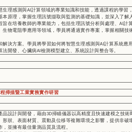
慧生理感測與
AI
計算領域的專業知識和技能，透過課程的學習
基本原理，掌握生理訊號擷取與監測的基礎知識，並深入了解
程旨在培養教師的專業能力，包括生理訊號分析與處理、
AI
計
、生物電阻學應用等領域，學員將通過實作專案，掌握相關技
和解決方案。學員將學習如何將智慧生理感測與
AI
計算系統應
算法開發、心臟病
AI
檢測模型建立、系統設計與整合等。
工程掃描暨工業實務實作研習
產品設計與開發，藉由
3D
掃瞄儀器以高精度且快速建模之技術
、形狀、表面材質、震動及位移等複雜環境之影響，提供非破
作，並擁有最佳量測品質及流程。