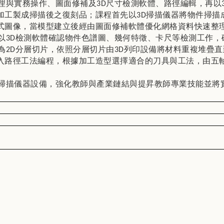
理與實務操作、圖面修補及
3D
尺寸檢測軟體、路徑編輯，再以
加工製成掃描後之復刻品；課程首先以
3D
掃描儀器將物件掃描
式圖像，當模型建立後經由圖面修補軟體優化網格資料快速整
以
3D
檢測軟體確認物件色譜圖、幾何特徵、卡尺等檢測工作，
為
2D
分層切片，依照分層切片由
3D
列印設備將材料重複堆疊直
入路徑工法編程，根據加工造型選擇適合的刀具與工法，由五
掃描儀器設備，強化教師與產業鏈結與提昇教師專業技能並將