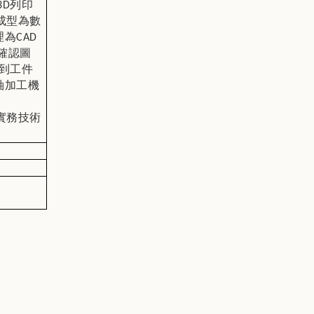
3D
列印
成型為數
理為
CAD
確認圖
到工件
軸加工機
實務技術