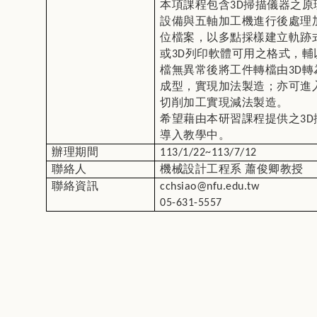
本項課程包含
3D
掃描儀器之原
設備與五軸加工機進行後處理
位檔案，以多點採樣建立軌跡
或
3D
列印軟體可用之格式，輔
檔無異常後將工件轉檔由
3D
轉
成型，實現加法製造；亦可進
切削加工實現減法製造。
希望藉由本研習課程提供之
3D
導入教學中。
辦理期間
113/1/22~113/7/12
聯絡人
機械設計工程系
蕭俊卿教授
聯絡資訊
cchsiao@nfu.edu.tw
05-631-5557