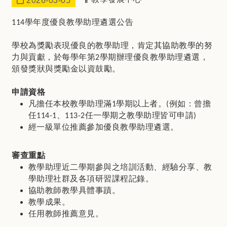
2026-03-05
學年度優良教學助理遴選公告
114
學校為獎勵表現優良的教學助理，肯定其協助教學的努
力與貢獻，於每學年第
學期辦理優良教學助理遴選，
2
頒發獎狀與獎勵金以資鼓勵。
申請資格
凡擔任本校教學助理滿
學期以上者。
例如：曾擔
1
(
任
、
任一學期之教學助理皆可申請
114-1
113-2
)
經一級單位推薦參加優良教學助理遴選。
審查重點
教學助理近二學期參與之培訓活動、經驗分享、教
學助理社群及各項研習課程記錄。
協助教師教學具體事蹟。
教學成果。
任用教師推薦意見。