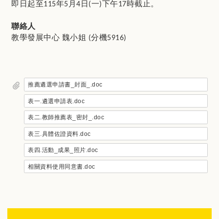
即日起至
年
月
日
一
下午
時截止。
115
5
4
(
)
17
聯絡人
教學發展中心
魏小姐
分機
(
5916)
推薦遴選申請書_封面_.doc
表一.遴選申請表.doc
表二.教師推薦表_密封_.doc
表三.具體佐證資料.doc
表四.活動_成果_照片.doc
相關資料使用同意書.doc