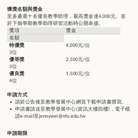
獲獎名額與獎金
至多遴選十名優良教學助理，最高獎金達
元。並
4,000
於下個學期教學助理研習活動時公開表揚。
獎項
獎金
名額
特優獎
元
位
4,000
/
位
3
優等獎
元
位
2,500
/
位
3
優良獎
元
位
1,500
/
位
4
申請方式
請於公告後至教學發展中心網頁下載申請書撰寫。
申請書請送至教學發展中心
資訊大樓四樓
，電子檔
(
)
請
至
e-mail
jennywei@nfu.edu.tw
申請期限