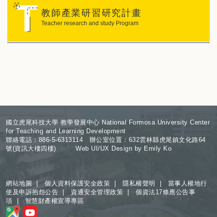
教師產業研習研究計畫
Teacher research and study Program
:
國立虎尾科技大學 教學發展中心 National Formosa University Center
for Teaching and Learning Development
聯絡電話：886-5-6313114 辦公室位置：632雲林縣虎尾鎮文化路64
號(資訊大樓四樓) Web UI/UX Design by Emily Ko
網站地圖
|
個人資料保護安全政策
|
隱私權聲明
|
當事人權地行
使及申訴抱怨公告
|
資通安全管理政策
|
個資法17條應公告事
項
|
智慧財產權宣導專區