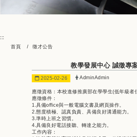
:::
首頁
徵才公告
教學發展中心 誠徵專案工
發布者：
AdminAdmin
日期：
2025-02-26
應徵資格：本校進修推廣部在學學生(低年級者佳
應徵條件：
1.具備office與一般電腦文書及網頁操作。
2.態度積極、認真負責、具備良好溝通能力。
3.準時上班之習慣。
4.具備良好電話接聽、轉達之能力。
工作內容：