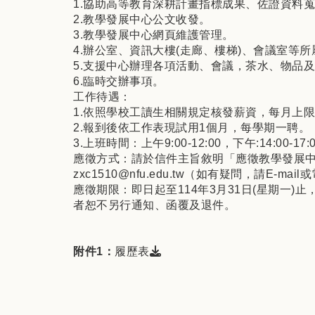
1.協助高等教育深耕計畫指標成果、佐證資料
2.教學發展中心公文收發。
3.教學發展中心網頁維護管理。
4.辦公室、資訊大樓(走廊、樓梯)、會議室等
5.支援中心辦理各項活動、會議，茶水、物品
6.臨時交辦事項。
工作待遇：
1.依照學校工讀生相關規定核發薪資，每月上限
2.報到後依工作表現試用1個月，每學期一聘。
3.上班時間：上午9:00-12:00，下午:14:00
應徵方式：請於信件主旨敘明「應徵教學發展中心
zxc1510@nfu.edu.tw（如有疑問，請E-mail
應徵期限：即日起至114年3月31日(星期一
者恕不另行通知、函覆及退件。
下載檔案：
附件1：
履歷表