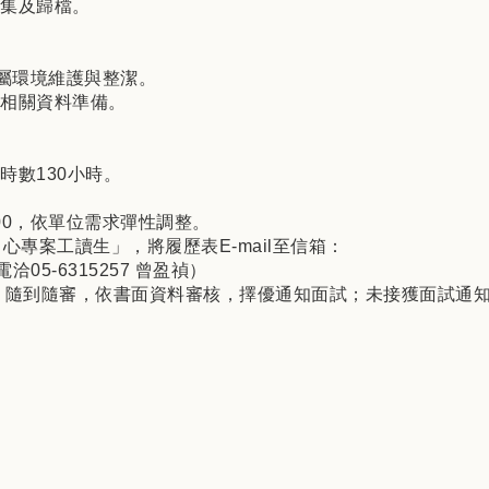
蒐集及歸檔。
所屬環境維護與整潔。
及相關資料準備。
時數130小時。
-17:00，依單位需求彈性調整。
專案工讀生」，將履歷表E-mail至信箱：
或電洽05-6315257 曾盈禎）
)止，隨到隨審，依書面資料審核，擇優通知面試；未接獲面試通