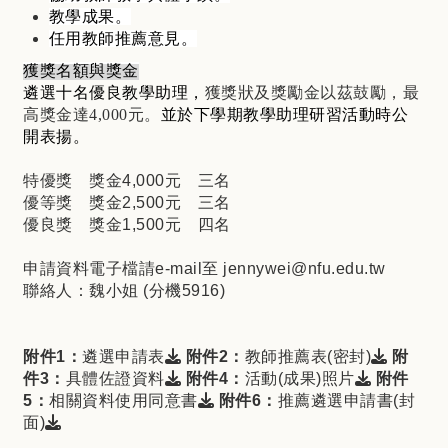
教學成果。
任用教師推薦意見。
獲獎名額與獎金
遴選十名優良教學助理，
獲獎狀及獎勵金以茲鼓勵，最
高獎金達4,000元。
並於下學期教學助理研習活動時公
開表揚。
特優獎 獎金4,000元 三名
優等獎 獎金2,500元 三名
優良獎 獎金1,500元 四名
申請資料電子檔請e-mail至 jennywei@nfu.edu.tw
聯絡人：魏小姐 (分機5916)
下載檔案：
下載檔
附件1：
遴選申請表
附件2：
教師推薦表(密封)
附
下載檔案：
下載檔案
件3：
具體佐證資料
附件4：
活動(成果)照片
附件
下載檔案：
5：
相關資料使用同意書
附件6：
推薦遴選申請書(封
下載檔案：
面)