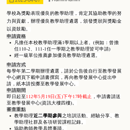
2023-04-07
學校為獎勵表現優良的教學助理，肯定其協助教學的努
力與貢獻，辦理優良教學助理遴選，頒發獎狀與獎勵金
以資鼓勵。
申請資格
凡擔任本校教學助理滿1學期以上者。(例如：曾擔
任110-2、111-1任一學期之教學助理皆可申請)
經一級單位推薦參加優良教學助理遴選。
申請方式
每學年第二學期辦理遴選，請於公告後自行至教學發展
中心網頁下載申請書撰寫，再向教學發展中心提出申
請，紙本請投擲至教學發展中心。
申請期間
即日起至
112
年5月19日(五)下午17時截止
，申請書請送
至教學發展中心(資訊大樓四樓)。
審查重點
教學助理
近二學期參與
之培訓活動、經驗分享、教
學助理社群及各項研習課程記錄。
協助教師教學具體事蹟。