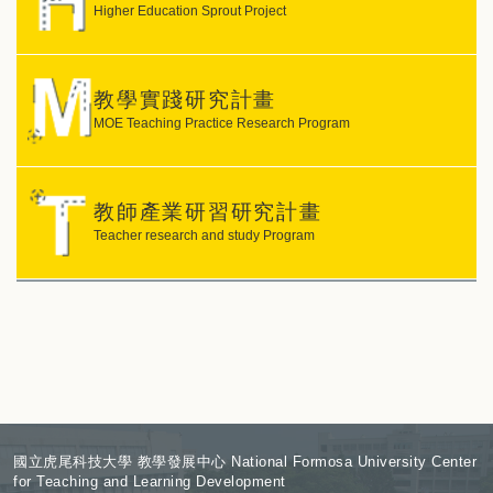
Higher Education Sprout Project
教學實踐研究計畫
MOE Teaching Practice Research Program
教師產業研習研究計畫
Teacher research and study Program
:
國立虎尾科技大學 教學發展中心 National Formosa University Center
for Teaching and Learning Development