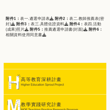
下載檔案：
附件1：
表一.遴選申請表
附件2：
表二.教師推薦表(密
下載檔案：
下載檔案：
封)
附件3：
表三.具體佐證資料
附件4：
表四.活動
下載檔案：
下載檔案：
(成果)照片
附件5：
推薦遴選申請書(封面)
附件6：
下載檔案：
相關資料使用同意書
高等教育深耕計畫
Higher Education Sprout Project
教學實踐研究計畫
MOE Teaching Practice Research Program