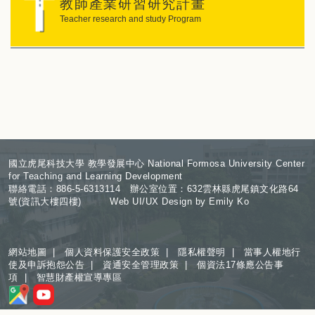
教師產業研習研究計畫
Teacher research and study Program
:
國立虎尾科技大學 教學發展中心 National Formosa University Center
for Teaching and Learning Development
聯絡電話：886-5-6313114 辦公室位置：632雲林縣虎尾鎮文化路64
號(資訊大樓四樓) Web UI/UX Design by Emily Ko
網站地圖
|
個人資料保護安全政策
|
隱私權聲明
|
當事人權地行
使及申訴抱怨公告
|
資通安全管理政策
|
個資法17條應公告事
項
|
智慧財產權宣導專區