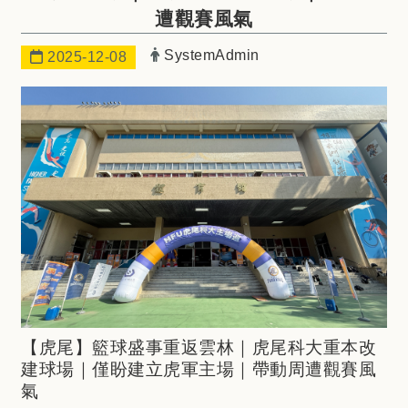
遭觀賽風氣
發布者：
SystemAdmin
日期：
2025-12-08
【虎尾】籃球盛事重返雲林｜虎尾科大重本改
建球場｜僅盼建立虎軍主場｜帶動周遭觀賽風
氣