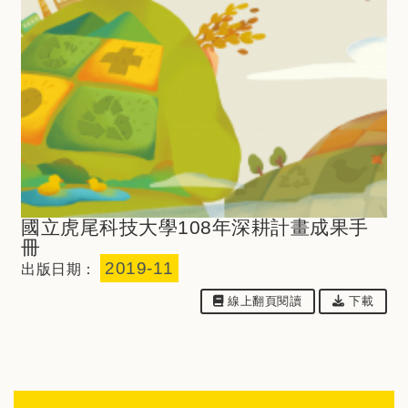
國立虎尾科技大學108年深耕計畫成果手
冊
2019-11
出版日期：
下載檔案：
線上翻⾴閱讀
下載