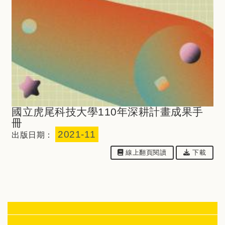
國立虎尾科技大學110年深耕計畫成果手
冊
2021-11
出版日期：
下載檔案：
線上翻⾴閱讀
下載