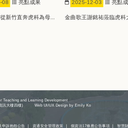
-08
亮點成果
2025-12-03
亮點
日期：
》從新竹直奔虎科為母校
金曲歌王謝銘祐蒞臨虎科
斯點名三學弟表現亮眼
沙講座 分享創作心法
eaching and Learning Development
樓四樓) Web UI/UX Design by Emily Ko
及申訴抱怨公告
|
資通安全管理政策
|
個資法17條應公告事項
|
智慧