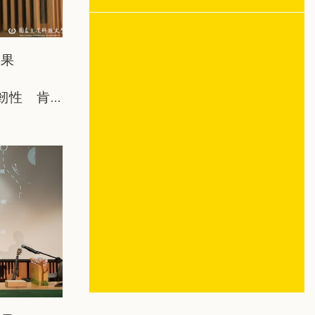
成果
韌性 肯
任