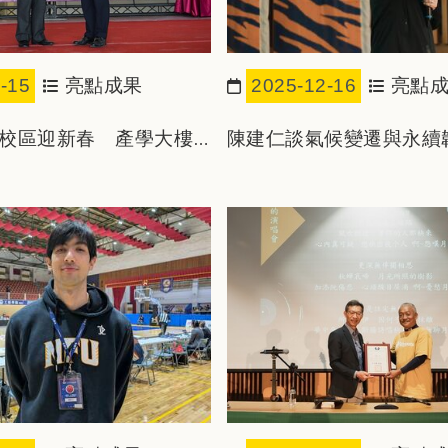
-15
亮點成果
2025-12-16
亮點
日期：
校區迎新春 產學大樓
陳建仁談氣候變遷與永續
即將啟用
定虎科大實踐大學社會責