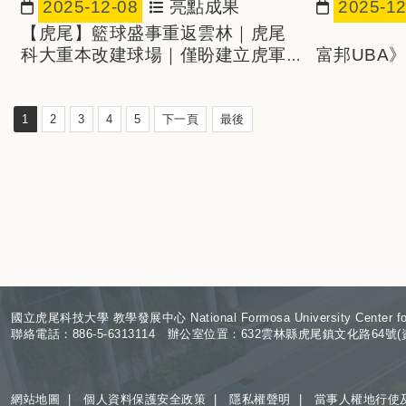
2025-12-08
亮點成果
2025-12
日期：
日期：
【虎尾】籃球盛事重返雲林｜虎尾
科大重本改建球場｜僅盼建立虎軍
富邦UBA
主場｜帶動周遭觀賽風氣
加油 馬克
1
2
3
4
5
下一頁
最後
:
國立虎尾科技大學 教學發展中心 National Formosa University Center for T
聯絡電話：886-5-6313114 辦公室位置：632雲林縣虎尾鎮文化路64號(資訊大
網站地圖
|
個人資料保護安全政策
|
隱私權聲明
|
當事人權地行使