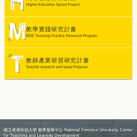
Higher Education Sprout Project
教學實踐研究計畫
MOE Teaching Practice Research Program
教師產業研習研究計畫
Teacher research and study Program
:
國立虎尾科技大學 教學發展中心 National Formosa University Center
for Teaching and Learning Development