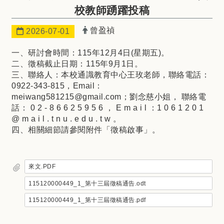
校教師踴躍投稿
發布者：
曾盈禎
日期：
2026-07-01
一、研討會時間：115年12月4日(星期五)。
二、徵稿截止日期：115年9月1日。
三、聯絡人：本校通識教育中心王玫老師，聯絡電話：
0922-343-815，Email：
meiwang581215@gmail.com；劉念慈小姐， 聯絡電
話： 0 2 - 8 6 6 2 5 9 5 6 ， E m a i l ：1 0 6 1 2 0 1
@ m a i l . t n u . e d u . t w 。
四、相關細節請參閱附件「徵稿啟事」。
來文.PDF
115120000449_1_第十三屆徵稿通告.odt
115120000449_1_第十三屆徵稿通告.pdf