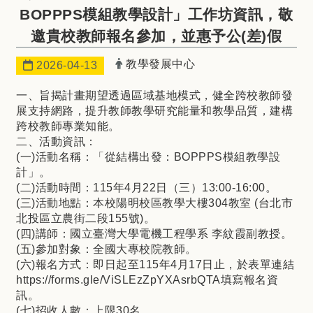
BOPPPS模組教學設計」工作坊資訊，敬
邀貴校教師報名參加，並惠予公(差)假
發布者：
教學發展中心
日期：
2026-04-13
一、旨揭計畫期望透過區域基地模式，健全跨校教師發
展支持網路，提升教師教學研究能量和教學品質，建構
跨校教師專業知能。
二、活動資訊：
(一)活動名稱：「從結構出發：BOPPPS模組教學設
計」。
(二)活動時間：115年4月22日（三）13:00-16:00。
(三)活動地點：本校陽明校區教學大樓304教室 (台北市
北投區立農街二段155號)。
(四)講師：國立臺灣大學電機工程學系 李紋霞副教授。
(五)參加對象：全國大專校院教師。
(六)報名方式：即日起至115年4月17日止，於表單連結
https://forms.gle/ViSLEzZpYXAsrbQTA填寫報名資
訊。
(七)招收人數：上限30名。