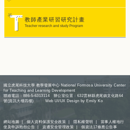
教師產業研習研究計畫
Teacher research and study Program
:
國立虎尾科技大學 教學發展中心 National Formosa University Center
for Teaching and Learning Development
聯絡電話：886-5-6313114 辦公室位置：632雲林縣虎尾鎮文化路64
號(資訊大樓四樓) Web UI/UX Design by Emily Ko
網站地圖
|
個人資料保護安全政策
|
隱私權聲明
|
當事人權地行
使及申訴抱怨公告
|
資通安全管理政策
|
個資法17條應公告事