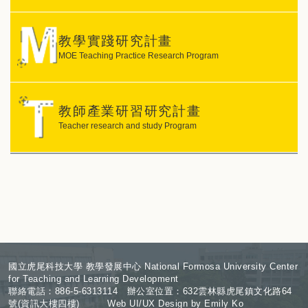
教學實踐研究計畫
MOE Teaching Practice Research Program
教師產業研習研究計畫
Teacher research and study Program
:
國立虎尾科技大學 教學發展中心 National Formosa University Center
for Teaching and Learning Development
聯絡電話：886-5-6313114 辦公室位置：632雲林縣虎尾鎮文化路64
號(資訊大樓四樓) Web UI/UX Design by Emily Ko