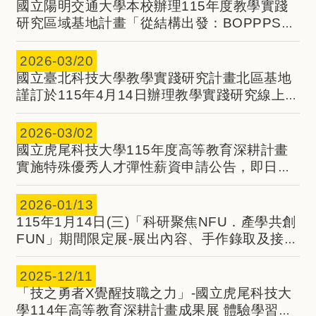
國立陽明交通大學本校辦理115年度教學實踐
研究區域基地計畫「從結構出發：BOPPPS模
組教學設計」工作坊資訊，敬邀貴校教師報名
參加，並惠予公(差)假
2026-
03/20
國立臺北科技大學教學實踐研究計畫北區基地
謹訂於115年4月14日辦理教學實踐研究線上工
作坊-人權案例融入PBL的教學實踐，4月7日、
4月21日辦理創新教學線上工作坊，敬邀貴校
2026-
03/02
教師踴躍報名參加
國立虎尾科技大學115年度高等教育深耕計畫
實施特殊優秀人才彈性薪資申請公告，即日起
至3/31(二) 23:59止。
2026-
01/13
115年1月14日(三)「科研聚焦NFU．產學共創
FUN」期間限定展-展出內容、手作錄取及接駁
情形
2025-
12/11
「技之勇者X覺醒技職之力」-國立虎尾科技大
學114年高等教育深耕計畫成果展 體驗學習活