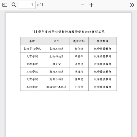
of 1
Toggle
Find
Zoom
Zoom
To
Sidebar
Out
In
114
學年度教學特優教師及教學優良教師
獲獎名單
學院
系所
獲獎教師
獲獎
項目
電機資訊學院
電機工程系
鄭佳炘
教學特優教師
文理學院
生物科技系
石麗仙
教學特優教師
文理學院
體育室
湯鳴遠
教學
優良教師
工程學院
飛機工程系
陳冠旭
教學優良教師
文理學院
應用外語系
黃珮雯
教學優良教師
工程學院
機械設計工程系
毛彥傑
教學優良教師